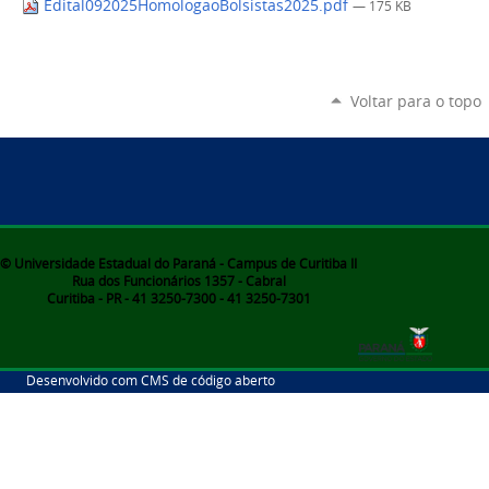
Edital092025HomologaoBolsistas2025.pdf
— 175 KB
Voltar para o topo
© Universidade Estadual do Paraná - Campus de Curitiba II
Rua dos Funcionários 1357 - Cabral
Curitiba - PR - 41 3250-7300 - 41 3250-7301
Desenvolvido com CMS de código aberto