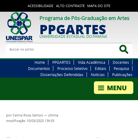
ACESSIBILIDADE
ALTO CONTRASTE
MAPA DO SITE
Programa de Pós-Graduação em Artes
PPGARTES
UNIVERSIDADE ESTADUAL DO PARANÁ
Buscar no portal
Bus
Home
PPGARTES
Vida Acadêmica
Docentes
Documentos
Processo Seletivo
Editais
Pesquisa
Dissertações Defendidas
Notícias
Publicações
por
Celina Rosa Santos
—
última
modificação
10/03/2025 13h33