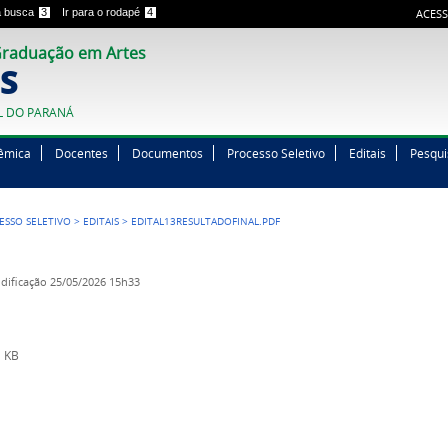
 a busca
3
Ir para o rodapé
4
ACESS
raduação em Artes
S
L DO PARANÁ
êmica
Docentes
Documentos
Processo Seletivo
Editais
Pesqui
ESSO SELETIVO
>
EDITAIS
>
EDITAL13RESULTADOFINAL.PDF
dificação
25/05/2026 15h33
 KB