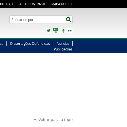
IBILIDADE
ALTO CONTRASTE
MAPA DO SITE
Buscar no portal
Buscar no portal
Twitter
YouTube
Facebook
Flickr
sa
Dissertações Defendidas
Notícias
Publicações
Voltar para o topo