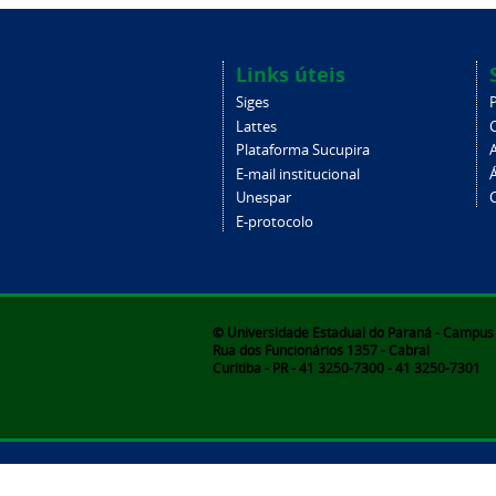
Links úteis
Siges
Lattes
Plataforma Sucupira
E-mail institucional
Unespar
C
E-protocolo
© Universidade Estadual do Paraná - Campus d
Rua dos Funcionários 1357 - Cabral
Curitiba - PR - 41 3250-7300 - 41 3250-7301