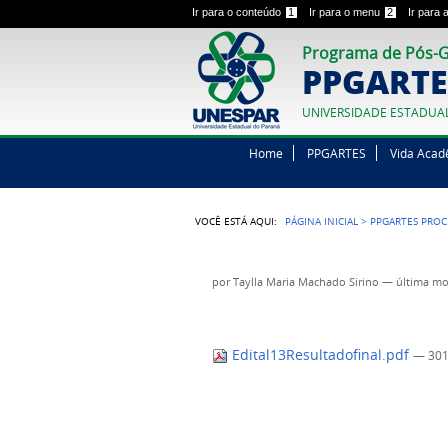
Ir para o conteúdo
1
Ir para o menu
2
Ir para
Programa de Pós-G
PPGARTE
UNIVERSIDADE ESTADUA
Home
PPGARTES
Vida Acad
VOCÊ ESTÁ AQUI:
PÁGINA INICIAL
>
PPGARTES PROC
por
Taylla Maria Machado Sirino
—
última mo
Edital13Resultadofinal.pdf
— 301