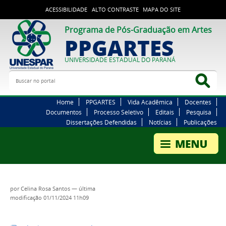
ACESSIBILIDADE
ALTO CONTRASTE
MAPA DO SITE
Programa de Pós-Graduação em Artes
PPGARTES
UNIVERSIDADE ESTADUAL DO PARANÁ
Buscar no portal
Bus
Home
PPGARTES
Vida Acadêmica
Docentes
Documentos
Processo Seletivo
Editais
Pesquisa
Dissertações Defendidas
Notícias
Publicações
por
Celina Rosa Santos
—
última
modificação
01/11/2024 11h09