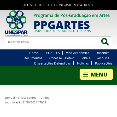
ACESSIBILIDADE
ALTO CONTRASTE
MAPA DO SITE
Programa de Pós-Graduação em Artes
PPGARTES
UNIVERSIDADE ESTADUAL DO PARANÁ
Buscar no portal
Bus
Home
PPGARTES
Vida Acadêmica
Docentes
Documentos
Processo Seletivo
Editais
Pesquisa
Dissertações Defendidas
Notícias
Publicações
por
Celina Rosa Santos
—
última
modificação
31/10/2024 17h38