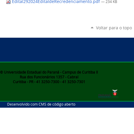
Edital292024EditaldeRecredenciamento.pdf
— 234 KB
Voltar para o topo
© Universidade Estadual do Paraná - Campus de Curitiba II
Rua dos Funcionários 1357 - Cabral
Curitiba - PR - 41 3250-7300 - 41 3250-7301
Desenvolvido com CMS de código aberto