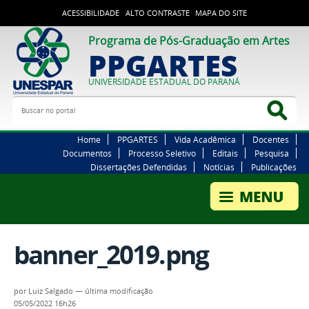
ACESSIBILIDADE
ALTO CONTRASTE
MAPA DO SITE
Programa de Pós-Graduação em Artes
PPGARTES
UNIVERSIDADE ESTADUAL DO PARANÁ
Buscar no portal
Bus
Home
PPGARTES
Vida Acadêmica
Docentes
Documentos
Processo Seletivo
Editais
Pesquisa
Dissertações Defendidas
Notícias
Publicações
banner_2019.png
por
Luiz Salgado
—
última modificação
05/05/2022 16h26