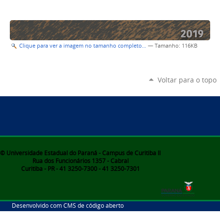
Clique para ver a imagem no tamanho completo…
—
Tamanho
: 116KB
Voltar para o topo
© Universidade Estadual do Paraná - Campus de Curitiba II
Rua dos Funcionários 1357 - Cabral
Curitiba - PR - 41 3250-7300 - 41 3250-7301
Desenvolvido com CMS de código aberto