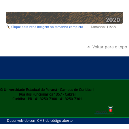
Clique para ver a imagem no tamanho completo…
—
Tamanho
: 115KB
Voltar para o topo
© Universidade Estadual do Paraná - Campus de Curitiba II
Rua dos Funcionários 1357 - Cabral
Curitiba - PR - 41 3250-7300 - 41 3250-7301
Desenvolvido com CMS de código aberto