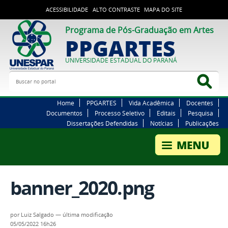
ACESSIBILIDADE
ALTO CONTRASTE
MAPA DO SITE
Programa de Pós-Graduação em Artes
PPGARTES
UNIVERSIDADE ESTADUAL DO PARANÁ
Buscar no portal
Bus
Home
PPGARTES
Vida Acadêmica
Docentes
Documentos
Processo Seletivo
Editais
Pesquisa
Dissertações Defendidas
Notícias
Publicações
banner_2020.png
por
Luiz Salgado
—
última modificação
05/05/2022 16h26