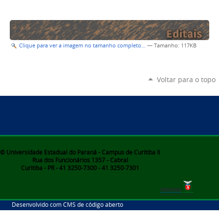
Clique para ver a imagem no tamanho completo…
—
Tamanho
: 117KB
Voltar para o topo
© Universidade Estadual do Paraná - Campus de Curitiba II
Rua dos Funcionários 1357 - Cabral
Curitiba - PR - 41 3250-7300 - 41 3250-7301
Desenvolvido com CMS de código aberto