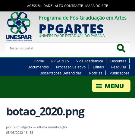
ACESSIBILIDADE
ALTO CONTRASTE
MAPA DO SITE
Programa de Pós-Graduação em Artes
PPGARTES
UNIVERSIDADE ESTADUAL DO PARANÁ
Buscar no portal
Bus
Home
PPGARTES
Vida Acadêmica
Docentes
Documentos
Processo Seletivo
Editais
Pesquisa
Dissertações Defendidas
Notícias
Publicações
botao_2020.png
por
Luiz Salgado
—
última modificação
05/05/2022 16h53