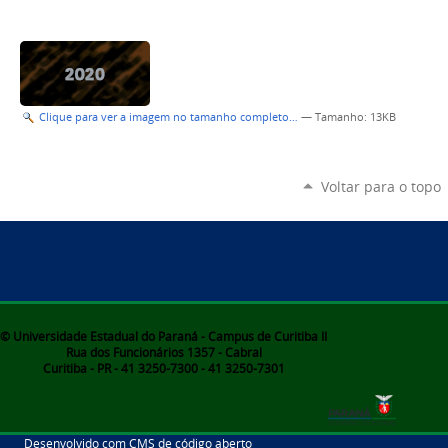
Clique para ver a imagem no tamanho completo…
—
Tamanho
: 13KB
Voltar para o topo
© Universidade Estadual do Paraná - Campus de Curitiba II
Rua dos Funcionários 1357 - Cabral
Curitiba - PR - 41 3250-7300 - 41 3250-7301
Desenvolvido com CMS de código aberto