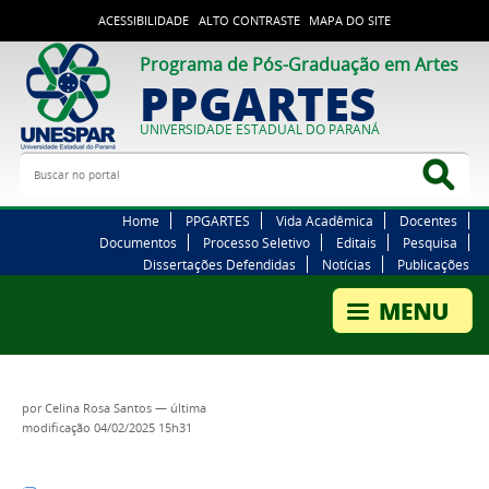
ACESSIBILIDADE
ALTO CONTRASTE
MAPA DO SITE
Programa de Pós-Graduação em Artes
PPGARTES
UNIVERSIDADE ESTADUAL DO PARANÁ
Buscar no portal
Bus
Home
PPGARTES
Vida Acadêmica
Docentes
Documentos
Processo Seletivo
Editais
Pesquisa
Dissertações Defendidas
Notícias
Publicações
por
Celina Rosa Santos
—
última
modificação
04/02/2025 15h31