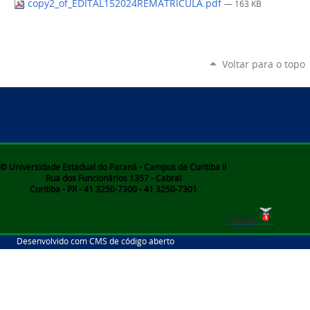
copy2_of_EDITAL152024REMATRICULA.pdf
— 163 KB
Voltar para o topo
© Universidade Estadual do Paraná - Campus de Curitiba II
Rua dos Funcionários 1357 - Cabral
Curitiba - PR - 41 3250-7300 - 41 3250-7301
Desenvolvido com CMS de código aberto