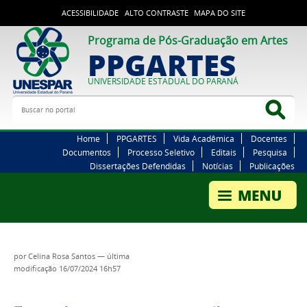
ACESSIBILIDADE
ALTO CONTRASTE
MAPA DO SITE
Programa de Pós-Graduação em Artes
PPGARTES
UNIVERSIDADE ESTADUAL DO PARANÁ
Buscar no portal
Bus
Home
PPGARTES
Vida Acadêmica
Docentes
Documentos
Processo Seletivo
Editais
Pesquisa
Dissertações Defendidas
Notícias
Publicações
por
Celina Rosa Santos
—
última
modificação
16/07/2024 16h57