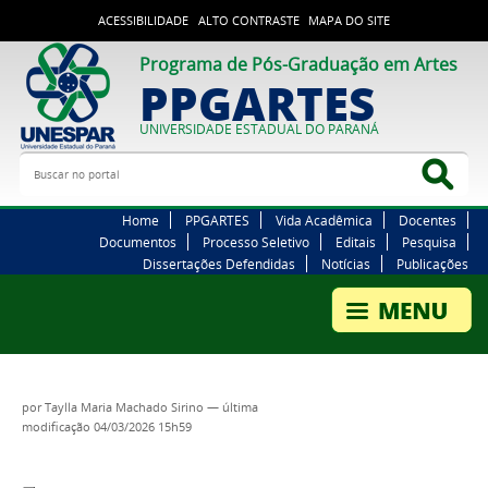
ACESSIBILIDADE
ALTO CONTRASTE
MAPA DO SITE
Programa de Pós-Graduação em Artes
PPGARTES
UNIVERSIDADE ESTADUAL DO PARANÁ
Buscar no portal
Bus
Home
PPGARTES
Vida Acadêmica
Docentes
Documentos
Processo Seletivo
Editais
Pesquisa
Dissertações Defendidas
Notícias
Publicações
por
Taylla Maria Machado Sirino
—
última
modificação
04/03/2026 15h59