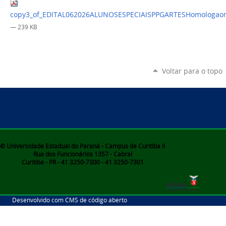
copy3_of_EDITAL062026ALUNOSESPECIAISPPGARTESHomologaor
— 239 KB
Voltar para o topo
© Universidade Estadual do Paraná - Campus de Curitiba II
Rua dos Funcionários 1357 - Cabral
Curitiba - PR - 41 3250-7300 - 41 3250-7301
Desenvolvido com CMS de código aberto