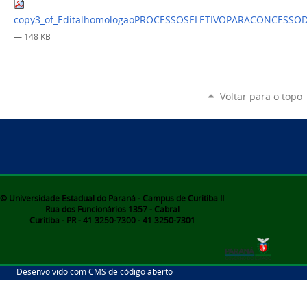
copy3_of_EditalhomologaoPROCESSOSELETIVOPARACONCESSO
— 148 KB
Voltar para o topo
© Universidade Estadual do Paraná - Campus de Curitiba II
Rua dos Funcionários 1357 - Cabral
Curitiba - PR - 41 3250-7300 - 41 3250-7301
Desenvolvido com CMS de código aberto