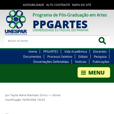
ACESSIBILIDADE
ALTO CONTRASTE
MAPA DO SITE
Programa de Pós-Graduação em Artes
PPGARTES
UNIVERSIDADE ESTADUAL DO PARANÁ
Buscar no portal
Bus
Home
PPGARTES
Vida Acadêmica
Docentes
Documentos
Processo Seletivo
Editais
Pesquisa
Dissertações Defendidas
Notícias
Publicações
por
Taylla Maria Machado Sirino
—
última
modificação
16/05/2026 13h23