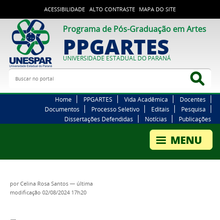
ACESSIBILIDADE
ALTO CONTRASTE
MAPA DO SITE
Programa de Pós-Graduação em Artes
PPGARTES
UNIVERSIDADE ESTADUAL DO PARANÁ
Buscar no portal
Bus
Home
PPGARTES
Vida Acadêmica
Docentes
Documentos
Processo Seletivo
Editais
Pesquisa
Dissertações Defendidas
Notícias
Publicações
por
Celina Rosa Santos
—
última
modificação
02/08/2024 17h20