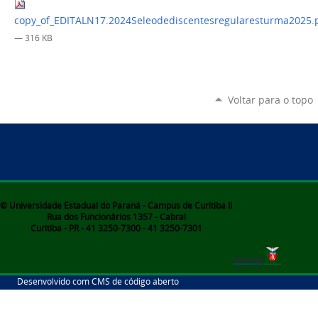
copy_of_EDITALN17.2024Seleodediscentesregularesturma2025.
— 316 KB
Voltar para o topo
© Universidade Estadual do Paraná - Campus de Curitiba II
Rua dos Funcionários 1357 - Cabral
Curitiba - PR - 41 3250-7300 - 41 3250-7301
Desenvolvido com CMS de código aberto