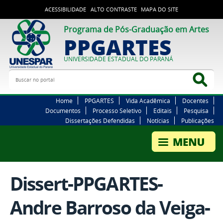
ACESSIBILIDADE
ALTO CONTRASTE
MAPA DO SITE
Programa de Pós-Graduação em Artes
PPGARTES
UNIVERSIDADE ESTADUAL DO PARANÁ
Buscar no portal
Bus
Home
PPGARTES
Vida Acadêmica
Docentes
Documentos
Processo Seletivo
Editais
Pesquisa
Dissertações Defendidas
Notícias
Publicações
Dissert-PPGARTES-
Andre Barroso da Veiga-