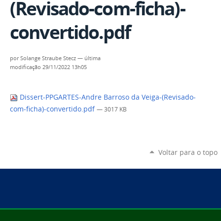
(Revisado-com-ficha)-
convertido.pdf
por
Solange Straube Stecz
—
última
modificação
29/11/2022 13h05
Dissert-PPGARTES-Andre Barroso da Veiga-(Revisado-
com-ficha)-convertido.pdf
— 3017 KB
Voltar para o topo