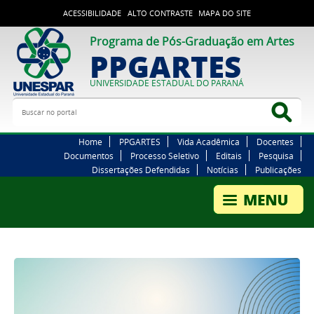
ACESSIBILIDADE
ALTO CONTRASTE
MAPA DO SITE
Programa de Pós-Graduação em Artes
PPGARTES
UNIVERSIDADE ESTADUAL DO PARANÁ
Buscar no portal
Bus
Home
PPGARTES
Vida Acadêmica
Docentes
Documentos
Processo Seletivo
Editais
Pesquisa
Dissertações Defendidas
Notícias
Publicações