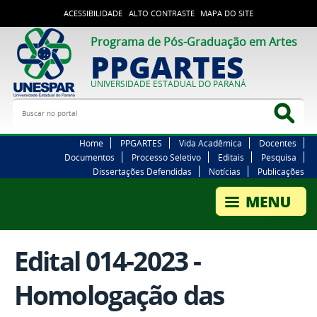
ACESSIBILIDADE
ALTO CONTRASTE
MAPA DO SITE
Programa de Pós-Graduação em Artes
PPGARTES
UNIVERSIDADE ESTADUAL DO PARANÁ
Buscar no portal
Bus
Home
PPGARTES
Vida Acadêmica
Docentes
Documentos
Processo Seletivo
Editais
Pesquisa
Dissertações Defendidas
Notícias
Publicações
Edital 014-2023 -
Homologação das