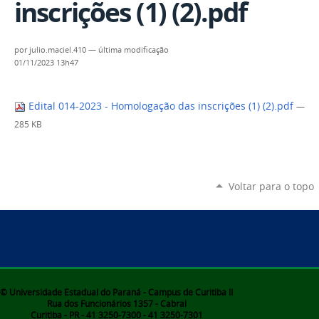
inscrições (1) (2).pdf
por
julio.maciel.410
—
última modificação
01/11/2023 13h47
Edital 014-2023 - Homologação das inscrições (1) (2).pdf
—
285 KB
Voltar para o topo
© Universidade Estadual do Paraná - Campus de Curitiba II
Rua dos Funcionários 1357 - Cabral
Curitiba - PR - 41 3250-7300 - 41 3250-7301