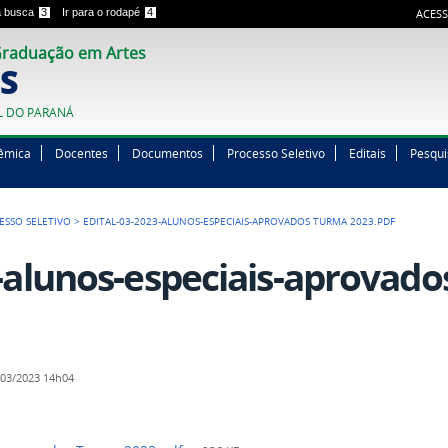
 a busca
3
Ir para o rodapé
4
ACESS
raduação em Artes
S
L DO PARANÁ
êmica
Docentes
Documentos
Processo Seletivo
Editais
Pesqui
ESSO SELETIVO
>
EDITAL-03-2023-ALUNOS-ESPECIAIS-APROVADOS TURMA 2023.PDF
3-alunos-especiais-aprovad
03/2023 14h04