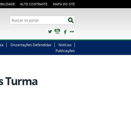
IBILIDADE
ALTO CONTRASTE
MAPA DO SITE
Buscar no portal
Buscar no portal
Twitter
YouTube
Facebook
Flickr
sa
Dissertações Defendidas
Notícias
Publicações
os Turma