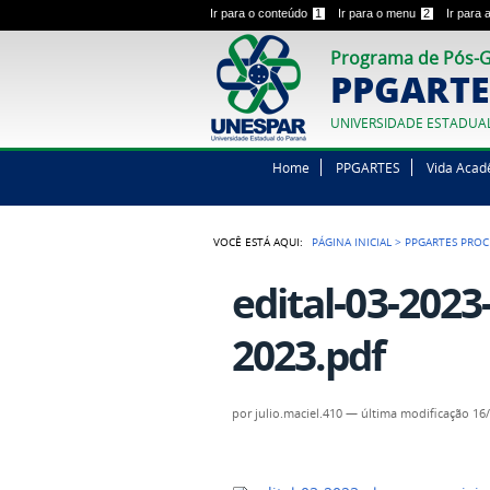
Ir para o conteúdo
1
Ir para o menu
2
Ir para
Programa de Pós-G
PPGARTE
UNIVERSIDADE ESTADUA
Home
PPGARTES
Vida Acad
VOCÊ ESTÁ AQUI:
PÁGINA INICIAL
>
PPGARTES PROC
edital-03-202
2023.pdf
por
julio.maciel.410
—
última modificação
16/