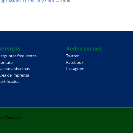
s-aprovados Turma 2023.pdf
— 236 KB
Serviços
Redes sociais
Perguntas frequentes
Twitter
Contato
Facebook
Acesso a sistemas
Instagram
Área de imprensa
ertificados
e Curitiba II