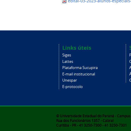
edital-03-2023-alunos-especiai
Links úteis
Siges
Lattes
Plataforma Sucupira
E-mail institucional
Unespar
C
E-protocolo
© Universidade Estadual do Paraná - Campus d
Rua dos Funcionários 1357 - Cabral
Curitiba - PR - 41 3250-7300 - 41 3250-7301