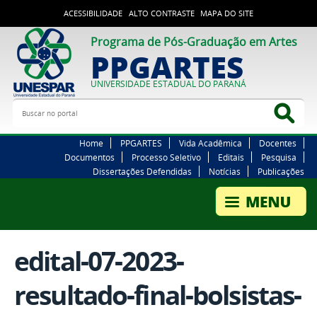
ACESSIBILIDADE
ALTO CONTRASTE
MAPA DO SITE
Programa de Pós-Graduação em Artes
PPGARTES
UNIVERSIDADE ESTADUAL DO PARANÁ
Buscar no portal
Bus
Home
PPGARTES
Vida Acadêmica
Docentes
Documentos
Processo Seletivo
Editais
Pesquisa
Dissertações Defendidas
Notícias
Publicações
edital-07-2023-
resultado-final-bolsistas-