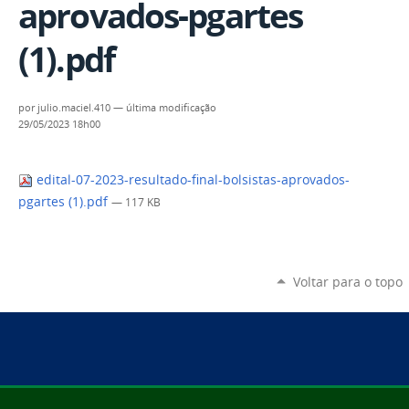
aprovados-pgartes
(1).pdf
por
julio.maciel.410
—
última modificação
29/05/2023 18h00
edital-07-2023-resultado-final-bolsistas-aprovados-
pgartes (1).pdf
— 117 KB
Voltar para o topo