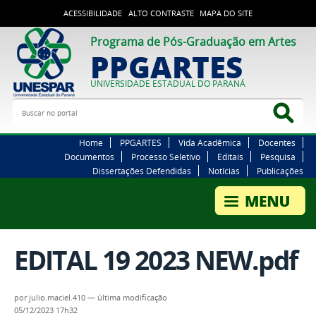
ACESSIBILIDADE
ALTO CONTRASTE
MAPA DO SITE
Programa de Pós-Graduação em Artes
PPGARTES
UNIVERSIDADE ESTADUAL DO PARANÁ
Buscar no portal
Bus
Home
PPGARTES
Vida Acadêmica
Docentes
Documentos
Processo Seletivo
Editais
Pesquisa
Dissertações Defendidas
Notícias
Publicações
EDITAL 19 2023 NEW.pdf
por
julio.maciel.410
—
última modificação
05/12/2023 17h32