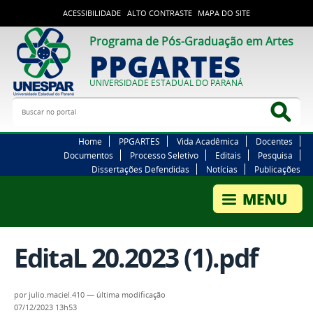
ACESSIBILIDADE
ALTO CONTRASTE
MAPA DO SITE
Programa de Pós-Graduação em Artes
PPGARTES
UNIVERSIDADE ESTADUAL DO PARANÁ
Buscar no portal
Bus
Home
PPGARTES
Vida Acadêmica
Docentes
Documentos
Processo Seletivo
Editais
Pesquisa
Dissertações Defendidas
Notícias
Publicações
EditaL 20.2023 (1).pdf
por
julio.maciel.410
—
última modificação
07/12/2023 13h53