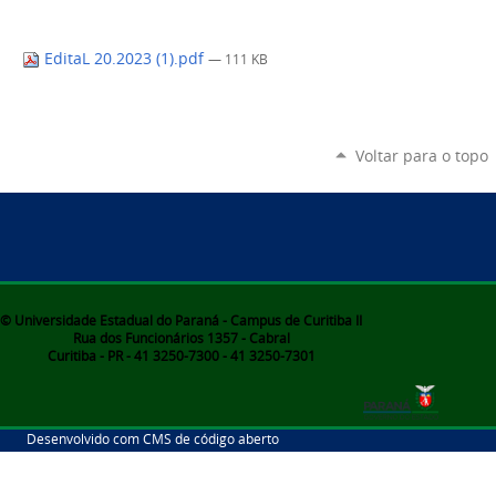
EditaL 20.2023 (1).pdf
— 111 KB
Voltar para o topo
© Universidade Estadual do Paraná - Campus de Curitiba II
Rua dos Funcionários 1357 - Cabral
Curitiba - PR - 41 3250-7300 - 41 3250-7301
Desenvolvido com CMS de código aberto