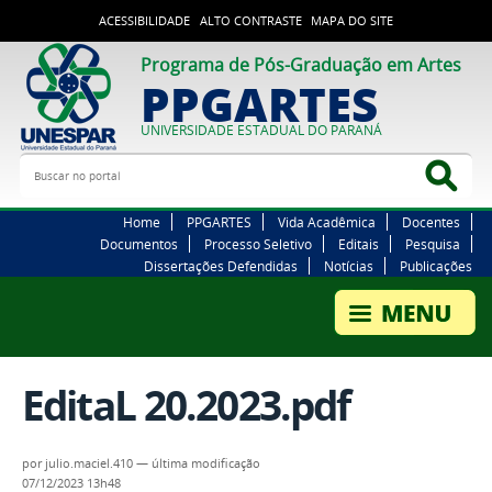
ACESSIBILIDADE
ALTO CONTRASTE
MAPA DO SITE
Programa de Pós-Graduação em Artes
PPGARTES
UNIVERSIDADE ESTADUAL DO PARANÁ
Buscar no portal
Bus
Home
PPGARTES
Vida Acadêmica
Docentes
Documentos
Processo Seletivo
Editais
Pesquisa
Dissertações Defendidas
Notícias
Publicações
EditaL 20.2023.pdf
por
julio.maciel.410
—
última modificação
07/12/2023 13h48