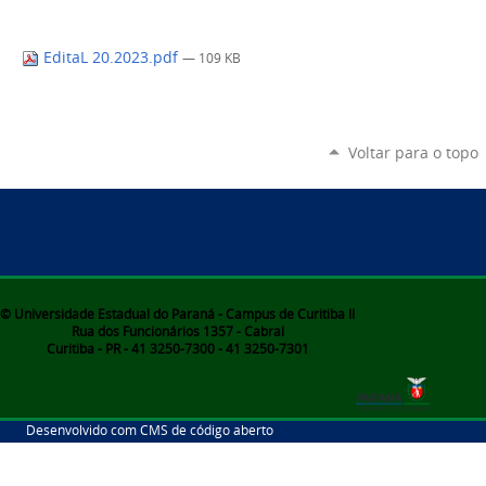
EditaL 20.2023.pdf
— 109 KB
Voltar para o topo
© Universidade Estadual do Paraná - Campus de Curitiba II
Rua dos Funcionários 1357 - Cabral
Curitiba - PR - 41 3250-7300 - 41 3250-7301
Desenvolvido com CMS de código aberto