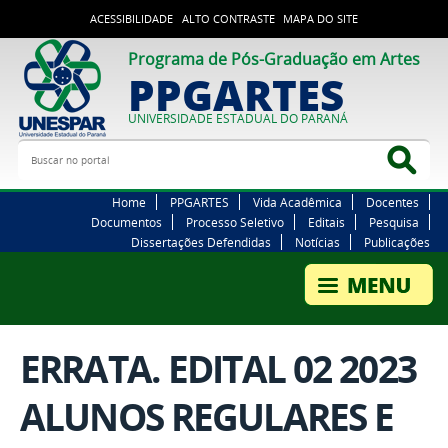
ACESSIBILIDADE
ALTO CONTRASTE
MAPA DO SITE
Programa de Pós-Graduação em Artes
PPGARTES
UNIVERSIDADE ESTADUAL DO PARANÁ
Buscar no portal
Bus
Home
PPGARTES
Vida Acadêmica
Docentes
Documentos
Processo Seletivo
Editais
Pesquisa
Dissertações Defendidas
Notícias
Publicações
ERRATA. EDITAL 02 2023
ALUNOS REGULARES E