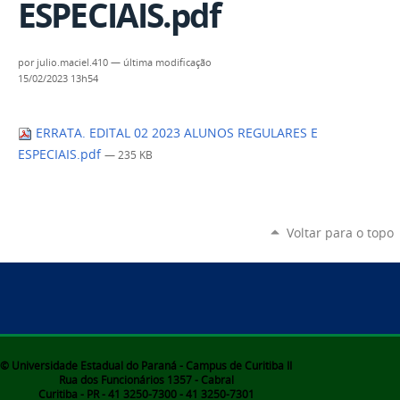
ESPECIAIS.pdf
por
julio.maciel.410
—
última modificação
15/02/2023 13h54
ERRATA. EDITAL 02 2023 ALUNOS REGULARES E
ESPECIAIS.pdf
— 235 KB
Voltar para o topo
© Universidade Estadual do Paraná - Campus de Curitiba II
Rua dos Funcionários 1357 - Cabral
Curitiba - PR - 41 3250-7300 - 41 3250-7301