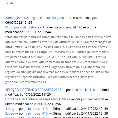
12h22
banner_eventos.png
—
por
Luiz Salgado
— última modificação
06/05/2022 15h25
IV Simpósio de História e Arte
—
por
julio.maciel.410
— última
modificação 13/09/2022 08h44
Estão abertas as inscrições como ouvinte para o IV Simpósio de História e Arte,
que ocorrerá em Curitiba entre 5 e 7 de outubro de 2022. Sob coordenação de
Artur Freitas, Paulo Reis e Vinícius Honesko, o Simpósio de História e Arte é
uma iniciativa trienal do Grupo de Pesquisa NAVIS – Núcleo de Artes Visuais –
em parceria com a AMENA/PPGHIS/UFPR e o PPGARTES/UNESPAR. Em sua
quarta edição, o evento, que comemora 10 anos em 2022, terá como eixo o
tema “Políticas do sensível: arte e urgência”, através do qual abordará, no
registro da arte, alguns dos diversos modos de políticas de sensibilidade em
regimes de urgência histórica. Para mais informações e inscrições:
gruponavis.com.br/simposio4
SELEÇÃO MESTRADO PPGARTES 2023
—
por
julio.maciel.410
— última
modificação 15/09/2022 11h20
I Jornada Universitária de Mediação Artística
—
por
julio.maciel.410
—
última modificação 23/11/2022 12h56
4.jpeg
—
por
julio.maciel.410
— última modificação 24/11/2022 12h39
3.jpeg
—
por
julio.maciel.410
— última modificação 24/11/2022 12h39