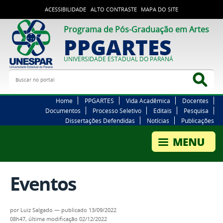
ACESSIBILIDADE
ALTO CONTRASTE
MAPA DO SITE
Programa de Pós-Graduação em Artes
PPGARTES
UNIVERSIDADE ESTADUAL DO PARANÁ
Buscar no portal
Bus
Home
PPGARTES
Vida Acadêmica
Docentes
Documentos
Processo Seletivo
Editais
Pesquisa
Dissertações Defendidas
Notícias
Publicações
Eventos
por
Luiz Salgado
—
publicado
13/09/2022
08h47,
última modificação
02/12/2022