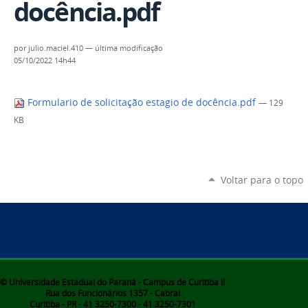
docência.pdf
por
julio.maciel.410
—
última modificação
05/10/2022 14h44
Formulario de solicitação estagio de docência.pdf
— 129
KB
Voltar para o topo
© Universidade Estadual do Paraná - Campus de Curitiba II
Rua dos Funcionários 1357 - Cabral
Curitiba - PR - 41 3250-7300 - 41 3250-7301