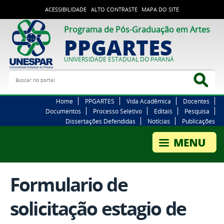
ACESSIBILIDADE
ALTO CONTRASTE
MAPA DO SITE
Programa de Pós-Graduação em Artes
PPGARTES
UNIVERSIDADE ESTADUAL DO PARANÁ
Buscar no portal
Bus
Home
PPGARTES
Vida Acadêmica
Docentes
Documentos
Processo Seletivo
Editais
Pesquisa
Dissertações Defendidas
Notícias
Publicações
Formulario de
solicitação estagio de