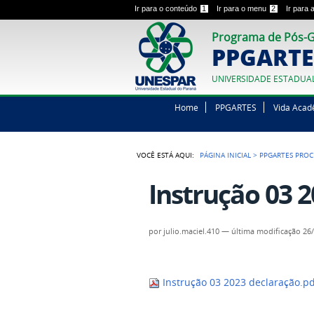
Ir para o conteúdo
1
Ir para o menu
2
Ir para
Programa de Pós-G
PPGARTE
UNIVERSIDADE ESTADUA
Home
PPGARTES
Vida Acad
VOCÊ ESTÁ AQUI:
PÁGINA INICIAL
>
PPGARTES PROC
Instrução 03 
por
julio.maciel.410
—
última modificação
26/
Instrução 03 2023 declaração.p