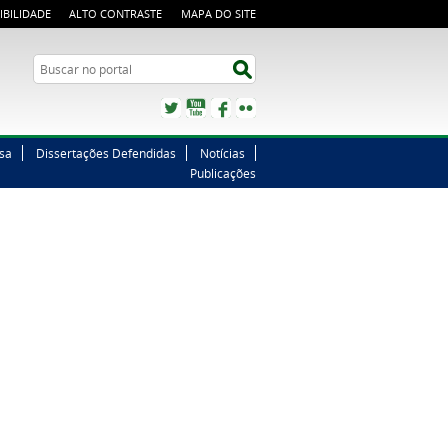
IBILIDADE
ALTO CONTRASTE
MAPA DO SITE
Buscar no portal
Buscar no portal
Twitter
YouTube
Facebook
Flickr
sa
Dissertações Defendidas
Notícias
Publicações