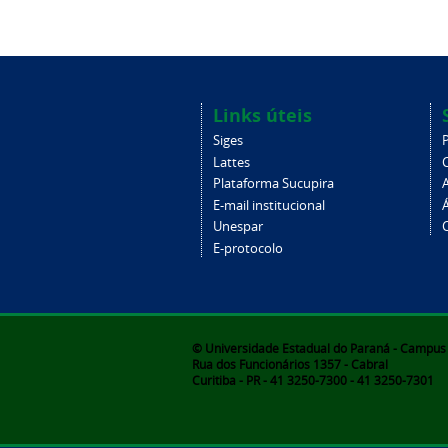
Links úteis
Siges
Lattes
Plataforma Sucupira
E-mail institucional
Unespar
C
E-protocolo
© Universidade Estadual do Paraná - Campus d
Rua dos Funcionários 1357 - Cabral
Curitiba - PR - 41 3250-7300 - 41 3250-7301