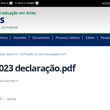
 a busca
3
Ir para o rodapé
4
ACESS
raduação em Artes
S
L DO PARANÁ
êmica
Docentes
Documentos
Processo Seletivo
Editais
Pesqui
ESSO SELETIVO
>
INSTRUÇÃO 03 2023 DECLARAÇÃO.PDF
2023 declaração.pdf
05/2023 06h15
df
— 168 KB