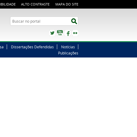
IBILIDADE
ALTO CONTRASTE
MAPA DO SITE
Buscar no portal
Buscar no portal
Twitter
YouTube
Facebook
Flickr
sa
Dissertações Defendidas
Notícias
Publicações