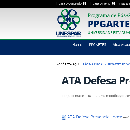
Ir para o conteúdo
1
Ir para o menu
2
Ir para
Programa de Pós-G
PPGARTE
UNIVERSIDADE ESTADUA
Home
PPGARTES
Vida Acad
VOCÊ ESTÁ AQUI:
PÁGINA INICIAL
>
PPGARTES PROC
ATA Defesa Pr
por
julio.maciel.410
—
última modificação
26/
ATA Defesa Presencial .docx
— 4