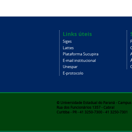
Links úteis
Siges
Lattes
Plataforma Sucupira
E-mail institucional
Unespar
C
E-protocolo
© Universidade Estadual do Paraná - Campus d
Rua dos Funcionários 1357 - Cabral
Curitiba - PR - 41 3250-7300 - 41 3250-7301