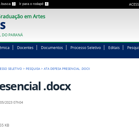
 a busca
3
Ir para o rodapé
4
ACESS
raduação em Artes
S
L DO PARANÁ
êmica
Docentes
Documentos
Processo Seletivo
Editais
Pesqui
ESSO SELETIVO
>
PESQUISA
>
ATA DEFESA PRESENCIAL .DOCX
esencial .docx
05/2023 07h04
55 KB