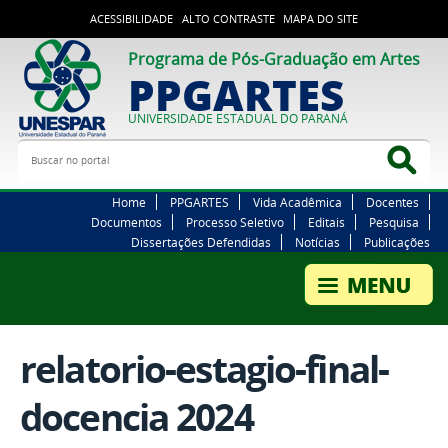
ACESSIBILIDADE
ALTO CONTRASTE
MAPA DO SITE
Programa de Pós-Graduação em Artes
PPGARTES
UNIVERSIDADE ESTADUAL DO PARANÁ
Buscar no portal
Bus
Home
PPGARTES
Vida Acadêmica
Docentes
Documentos
Processo Seletivo
Editais
Pesquisa
Dissertações Defendidas
Notícias
Publicações
relatorio-estagio-final-
docencia 2024