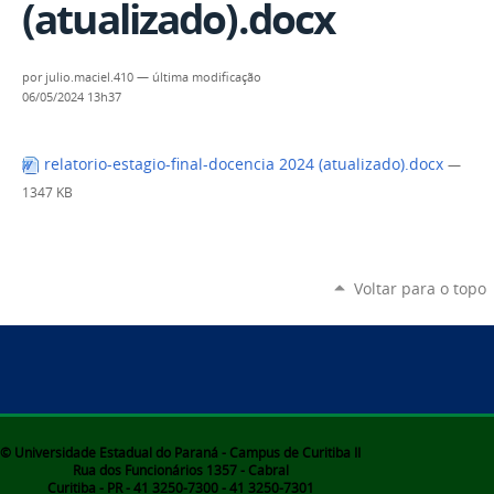
(atualizado).docx
por
julio.maciel.410
—
última modificação
06/05/2024 13h37
relatorio-estagio-final-docencia 2024 (atualizado).docx
—
1347 KB
Voltar para o topo
© Universidade Estadual do Paraná - Campus de Curitiba II
Rua dos Funcionários 1357 - Cabral
Curitiba - PR - 41 3250-7300 - 41 3250-7301