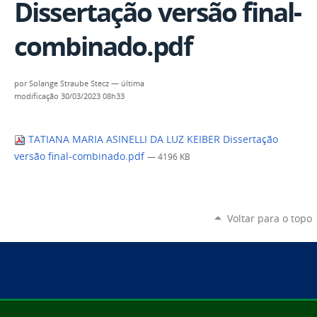
Dissertação versão final-
combinado.pdf
por
Solange Straube Stecz
—
última
modificação
30/03/2023 08h33
TATIANA MARIA ASINELLI DA LUZ KEIBER Dissertação
versão final-combinado.pdf
— 4196 KB
Voltar para o topo