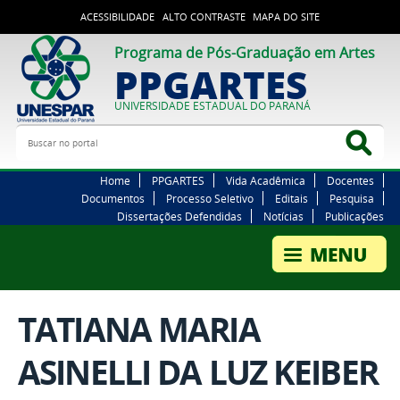
ACESSIBILIDADE
ALTO CONTRASTE
MAPA DO SITE
Programa de Pós-Graduação em Artes
PPGARTES
UNIVERSIDADE ESTADUAL DO PARANÁ
Buscar no portal
Bus
Home
PPGARTES
Vida Acadêmica
Docentes
Documentos
Processo Seletivo
Editais
Pesquisa
Dissertações Defendidas
Notícias
Publicações
TATIANA MARIA
ASINELLI DA LUZ KEIBER