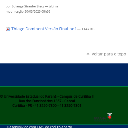
por
Solange Straube Stecz
—
última
modificação
30/03/2023 08h36
Thiago Dominoni Versão Final.pdf
— 1147 KB
Voltar para o topo
© Universidade Estadual do Paraná - Campus de Curitiba II
Rua dos Funcionários 1357 - Cabral
Curitiba - PR - 41 3250-7300 - 41 3250-7301
Desenvolvido com CMS de código aberto