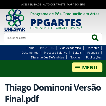
ACESSIBILIDADE
ALTO CONTRASTE
MAPA DO SITE
Programa de Pós-Graduação em Artes
PPGARTES
UNIVERSIDADE ESTADUAL DO PARANÁ
Buscar no portal
Bus
Home
PPGARTES
Vida Acadêmica
Docentes
Documentos
Processo Seletivo
Editais
Pesquisa
Dissertações Defendidas
Notícias
Publicações
Thiago Dominoni Versão
Final.pdf