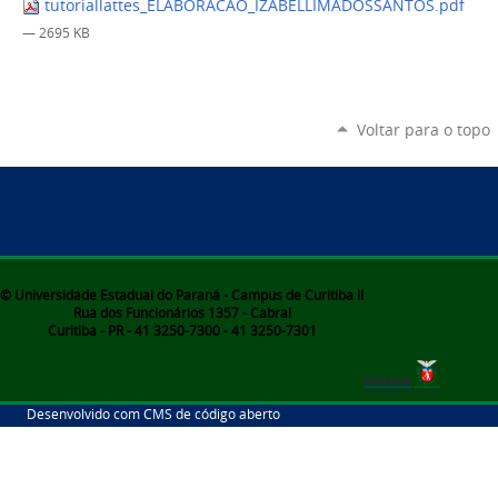
tutoriallattes_ELABORACAO_IZABELLIMADOSSANTOS.pdf
— 2695 KB
Voltar para o topo
© Universidade Estadual do Paraná - Campus de Curitiba II
Rua dos Funcionários 1357 - Cabral
Curitiba - PR - 41 3250-7300 - 41 3250-7301
Desenvolvido com CMS de código aberto