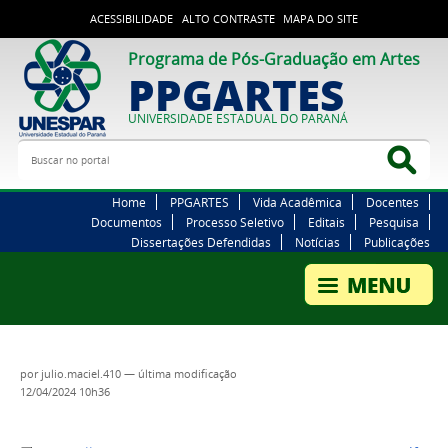
ACESSIBILIDADE
ALTO CONTRASTE
MAPA DO SITE
Programa de Pós-Graduação em Artes
PPGARTES
UNIVERSIDADE ESTADUAL DO PARANÁ
Buscar no portal
Bus
Home
PPGARTES
Vida Acadêmica
Docentes
Documentos
Processo Seletivo
Editais
Pesquisa
Dissertações Defendidas
Notícias
Publicações
por
julio.maciel.410
—
última modificação
12/04/2024 10h36