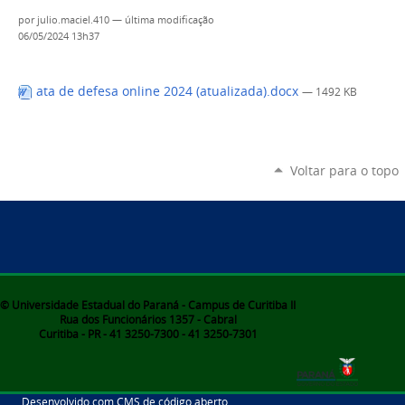
por
julio.maciel.410
—
última modificação
06/05/2024 13h37
ata de defesa online 2024 (atualizada).docx
— 1492 KB
Voltar para o topo
© Universidade Estadual do Paraná - Campus de Curitiba II
Rua dos Funcionários 1357 - Cabral
Curitiba - PR - 41 3250-7300 - 41 3250-7301
Desenvolvido com CMS de código aberto