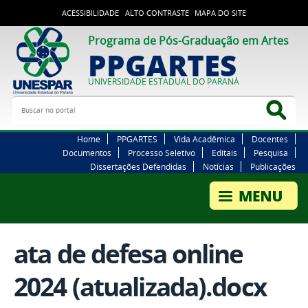
ACESSIBILIDADE
ALTO CONTRASTE
MAPA DO SITE
Programa de Pós-Graduação em Artes
PPGARTES
UNIVERSIDADE ESTADUAL DO PARANÁ
Buscar no portal
Bus
Home
PPGARTES
Vida Acadêmica
Docentes
Documentos
Processo Seletivo
Editais
Pesquisa
Dissertações Defendidas
Notícias
Publicações
ata de defesa online
2024 (atualizada).docx