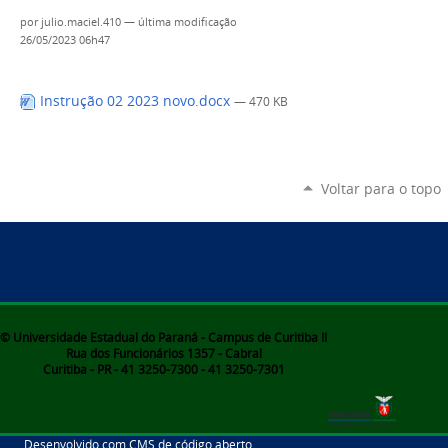
por
julio.maciel.410
—
última modificação
26/05/2023 06h47
Instrução 02 2023 novo.docx
— 470 KB
Voltar para o topo
© Universidade Estadual do Paraná - Campus de Curitiba II
Rua dos Funcionários 1357 - Cabral
Curitiba - PR - 41 3250-7300 - 41 3250-7301
Desenvolvido com CMS de código aberto