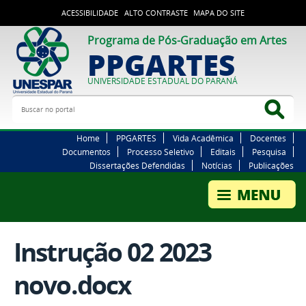
ACESSIBILIDADE
ALTO CONTRASTE
MAPA DO SITE
Programa de Pós-Graduação em Artes
PPGARTES
UNIVERSIDADE ESTADUAL DO PARANÁ
Buscar no portal
Bus
Home
PPGARTES
Vida Acadêmica
Docentes
Documentos
Processo Seletivo
Editais
Pesquisa
Dissertações Defendidas
Notícias
Publicações
Instrução 02 2023
novo.docx